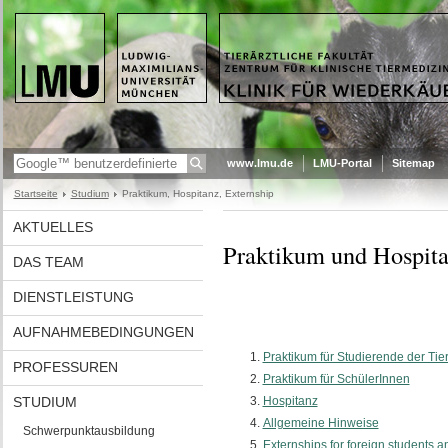
www.lmu.de
LMU-Portal
Sitemap
Startseite
Studium
Praktikum, Hospitanz, Externship
AKTUELLES
Praktikum und Hospita
DAS TEAM
DIENSTLEISTUNG
AUFNAHMEBEDINGUNGEN
Praktikum für Studierende der Tie
PROFESSUREN
Praktikum für SchülerInnen
STUDIUM
Hospitanz
Allgemeine Hinweise
Schwerpunktausbildung
Externships for foreign students a