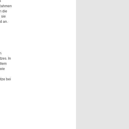
u
 Rahmen
n die
 sie
d an.
n
zes. In
llem
wie
tze bei