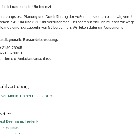
fon ist rund um die Uhr besetzt.
e reibungslose Planung und Durchführung der Außendiensttouren bitten wir, Anrufe 
ischen 7:45 Uhr und 8:30 Uhr vorzunehmen. Bei späteren Anrufen müssen wir weg
wands eine Extragebühr von 5€ berechnen. Wir bitten dafür um Verständnis.
dsdiagnostik, Bestandsbetreuung:
89-2180-78965
9-2180-78851
er den o.g. Ambulanzanschluss
tuhlvertretung
. vet. Martin, Rainer Dip. ECBHM
beiter
arzt Beermann, Frederik
er, Matthias