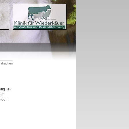
drucken
ig Teil
eim
chdem