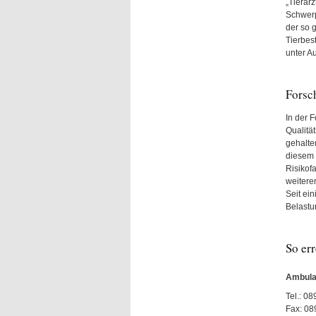
„Tierär
Schwerp
der so 
Tierbes
unter A
Forsc
In der 
Qualitä
gehalte
diesem 
Risikof
weitere
Seit ei
Belastu
So err
Ambula
Tel.: 0
Fax: 08