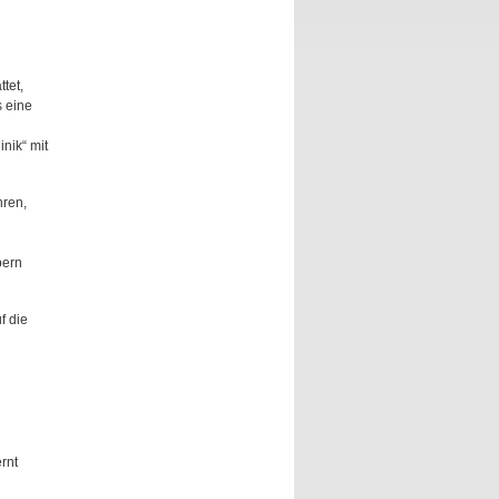
tet,
 eine
nik“ mit
hren,
bern
f die
rnt