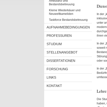
Ambulanz und
Bestandsbetreuung
Dienst
Kleine Wiederkäuer und
Neuweltkameliden
In der „
inklusi
Taskforce Bestandsbetreuung
unter a
AUFNAHMEBEDINGUNGEN
moderne
durchge
PROFESSUREN
ihren v
In der 
STUDIUM
soweit 
STELLENANGEBOT
Bestand
Störung
DISSERTATIONEN
oder so
In der 
FORSCHUNG
Bedürfn
LINKS
umfasse
KONTAKT
Lehre
Die Stu
haben, 