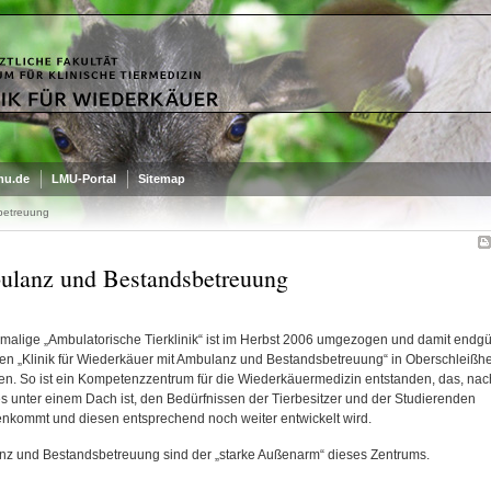
mu.de
LMU-Portal
Sitemap
betreuung
lanz und Bestandsbetreuung
malige „Ambulatorische Tierklinik“ ist im Herbst 2006 umgezogen und damit endgült
en „Klinik für Wiederkäuer mit Ambulanz und Bestandsbetreuung“ in Oberschleißh
n. So ist ein Kompetenzzentrum für die Wiederkäuermedizin entstanden, das, na
es unter einem Dach ist, den Bedürfnissen der Tierbesitzer und der Studierenden
nkommt und diesen entsprechend noch weiter entwickelt wird.
z und Bestandsbetreuung sind der „starke Außenarm“ dieses Zentrums.