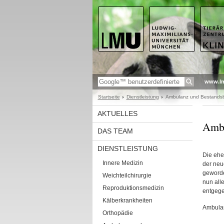
www.l
Startseite
Dienstleistung
Ambulanz und Bestands
AKTUELLES
Ambu
DAS TEAM
DIENSTLEISTUNG
Die ehe
Innere Medizin
der neu
geworde
Weichteilchirurgie
nun all
Reproduktionsmedizin
entgege
Kälberkrankheiten
Ambulan
Orthopädie