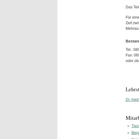
Das Tele
Für ein
Zeit zw
Mehrauf
Bestan
Tel.: 0
Fax: 08
oder üb
Lehrs
Dr. med
Mitar
Tier
Berg