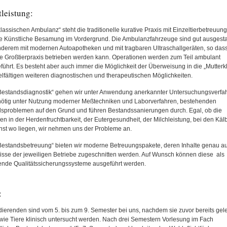
leistung:
klassischen Ambulanz“ steht die traditionelle kurative Praxis mit Einzeltierbetreuung
ve Künstliche Besamung im Vordergrund. Die Ambulanzfahrzeuge sind gut ausgestat
nderem mit modernen Autoapotheken und mit tragbaren Ultraschallgeräten, so dass
 Großtierpraxis betrieben werden kann. Operationen werden zum Teil ambulant
führt. Es besteht aber auch immer die Möglichkeit der Überweisung in die „Mutterkli
ielfältigen weiteren diagnostischen und therapeutischen Möglichkeiten.
„Bestandsdiagnostik“ gehen wir unter Anwendung anerkannter Untersuchungsverfa
nötig unter Nutzung moderner Meßtechniken und Laborverfahren, bestehenden
sproblemen auf den Grund und führen Bestandssanierungen durch. Egal, ob die
en in der Herdenfruchtbarkeit, der Eutergesundheit, der Milchleistung, bei den Käl
nst wo liegen, wir nehmen uns der Probleme an.
„Bestandsbetreuung“ bieten wir moderne Betreuungspakete, deren Inhalte genau au
isse der jeweiligen Betriebe zugeschnitten werden. Auf Wunsch können diese als
nde Qualitätssicherungssysteme ausgeführt werden.
:
dierenden sind vom 5. bis zum 9. Semester bei uns, nachdem sie zuvor bereits gele
wie Tiere klinisch untersucht werden. Nach drei Semestern Vorlesung im Fach