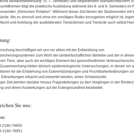
ztliche Bestandsbetreuung“ (5.-7. Semester) und begleitenden Wahlpflichtfächern z
unktthemen folgt die praktische Ausbildung während des 8. und 9. Semesters im
genannten „Klinischen Rotation“. Während dieser Zeit fahren die Studierenden mit i
tände. Wo es sinnvoll und ohne ein unnötiges Risiko einzugehen möglich ist, legen
ufsicht und Anleitung der ausbildenden Tierärztinnen und Tierärzte auch selbst Han
hung:
Forschung beschäftigen wir uns vor allem mit der Entwicklung von
tssicherungssystemen zum Wohl der landwirtschaftlichen Betriebe und der in diese
nen Tiere, aber auch als wichtiges Element des gesundheitlichen Verbraucherschut
Zusammenhang bilden klinisch epidemiologische Untersuchungen, in denen vor a
aktoren für die Entstehung von Euterentzündungen und Fruchtbarkeitsstörungen so
r Erkrankungen erkannt und bewertet werden, einen Schwerpunkt.
niger Zeit werden darüber hinaus Fragestellungen zu den Vorgängen in der Rinderzi
ng und deren Auswirkungen auf die Eutergesundheit bearbeitet.
eichen Sie uns:
nz:
89-2180-78950
9-2180-78951